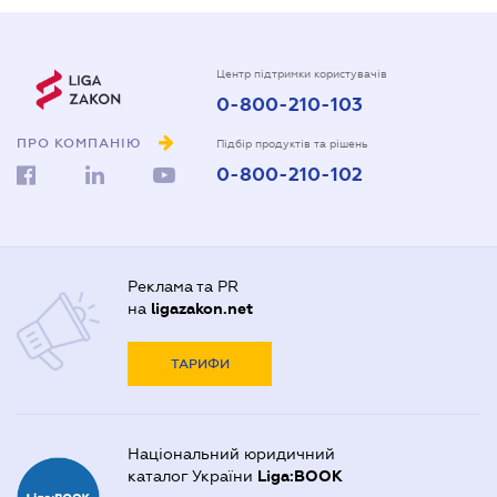
Центр підтримки користувачів
0-800-210-103
ПРО КОМПАНІЮ
Підбір продуктів та рішень
0-800-210-102
Реклама та PR
на
ligazakon.net
ТАРИФИ
Національний юридичний
каталог України
Liga:BOOK