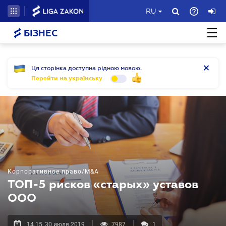
RU
БІЗНЕС
Ця сторінка доступна рідною мовою.
Перейти на українську
Корпоративное право/M&A
ТОП-5 рисков «старых» уставов
ООО
14.15, 30 июля 2019
7987
1