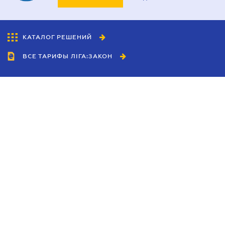
КАТАЛОГ РЕШЕНИЙ
ВСЕ ТАРИФЫ ЛІГА:ЗАКОН
Сотрудничество
Агенты
Дилеры
Политика
конфиденциальности
Условия использования
сайта
Реклама
Блог
Новости компании