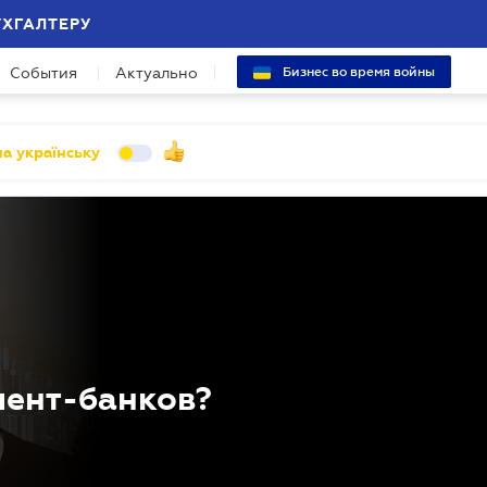
УХГАЛТЕРУ
События
Актуально
Бизнес во время войны
а українську
иент-банков?