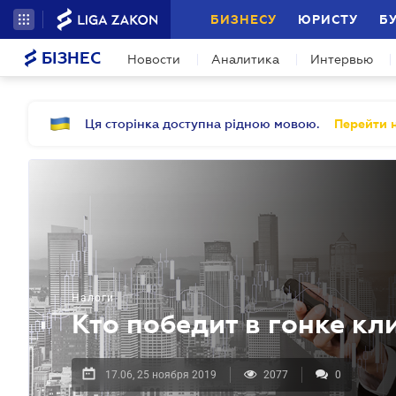
БИЗНЕСУ
ЮРИСТУ
Б
БІЗНЕС
Новости
Аналитика
Интервью
Ця сторінка доступна рідною мовою.
Перейти н
Налоги
Кто победит в гонке кл
17.06, 25 ноября 2019
2077
0