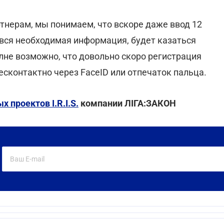
нерам, мы понимаем, что вскоре даже ввод 12
 вся необходимая информация, будет казаться
не возможно, что довольно скоро регистрация
есконтактно через FaceID или отпечаток пальца.
 проектов I.R.I.S.
компании ЛІГА:ЗАКОН