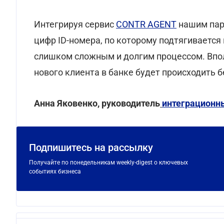
Интегрируя сервис
CONTR АGENT
нашим парт
цифр ID-номера, по которому подтягивается
слишком сложным и долгим процессом. Впол
нового клиента в банке будет происходить б
Анна Яковенко, руководитель
интеграционных
Подпишитесь на рассылку
Получайте по понедельникам weekly-digest о ключевых
событиях бизнеса