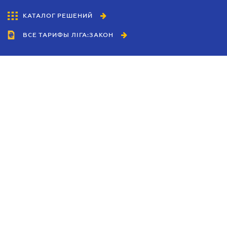
КАТАЛОГ РЕШЕНИЙ
ВСЕ ТАРИФЫ ЛІГА:ЗАКОН
Сотрудничество
Агенты
Дилеры
Политика
конфиденциальности
Условия использования
сайта
Реклама
Блог
Новости компании
Руководства
Каталоги компаний