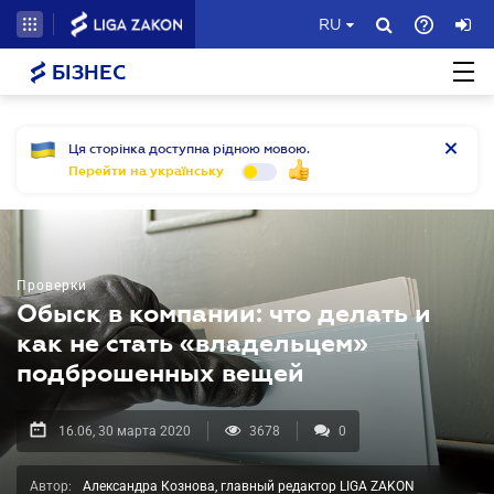
RU
БІЗНЕС
Ця сторінка доступна рідною мовою.
Перейти на українську
Проверки
Обыск в компании: что делать и
как не стать «владельцем»
подброшенных вещей
16.06, 30 марта 2020
3678
0
Автор:
Александра Кознова, главный редактор LIGA ZAKON