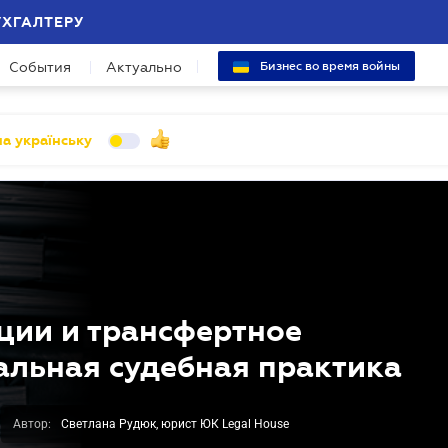
УХГАЛТЕРУ
События
Актуально
Бизнес во время войны
а українську
ции и трансфертное
альная судебная практика
Автор:
Светлана Рудюк, юрист ЮК Legal House