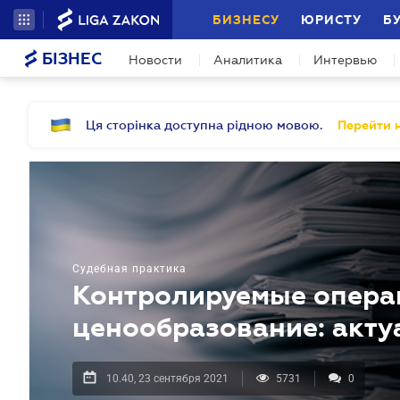
БИЗНЕСУ
ЮРИСТУ
Б
БІЗНЕС
Новости
Аналитика
Интервью
Ця сторінка доступна рідною мовою.
Перейти н
Судебная практика
Контролируемые опера
ценообразование: акту
10.40, 23 сентября 2021
5731
0