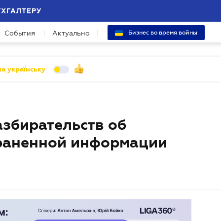
УХГАЛТЕРУ
События
Актуально
Бизнес во время войны
а українську
збирательств об
раненной информации