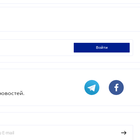
войти
новостей.