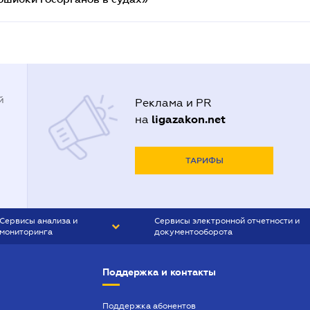
й
Реклама и PR
ligazakon.net
на
ТАРИФЫ
Сервисы анализа и
Сервисы электронной отчетности и
мониторинга
документооборота
CONTR AGENT
Liga:REPORT
Поддержка и контакты
SMS-МАЯК
VERDICTUM
Поддержка абонентов