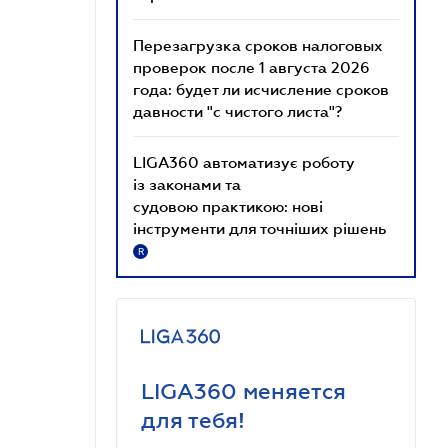
Перезагрузка сроков налоговых
проверок после 1 августа 2026
года: будет ли исчисление сроков
давности "с чистого листа"?
LIGA360 автоматизує роботу
із законами та
судовою практикою: нові
інструменти для точніших рішень
R
LIGA360 меняется
для тебя!