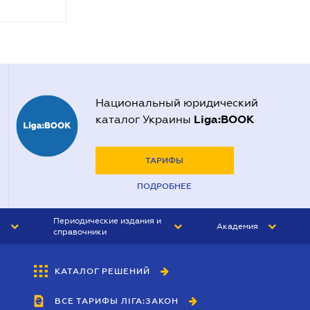
Национальный юридический
Liga:BOOK
каталог Украины
ТАРИФЫ
ПОДРОБНЕЕ
Периодические издания и
Академия
справочники
ЮРИСТ&ЗАКОН
АКАДЕМИЯ ЛІГА:ЗАКОН
КАТАЛОГ РЕШЕНИЙ
БУХГАЛТЕР&ЗАКОН
ВСЕ ТАРИФЫ ЛІГА:ЗАКОН
ВЕСТНИК МСФО