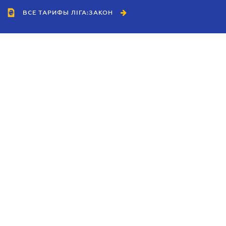
ВСЕ ТАРИФЫ ЛІГА:ЗАКОН
Сотрудничество
Агенты
Дилеры
Политика
конфиденциальности
Условия использования
сайта
Реклама
Блог
Новости компании
Руководства
Каталоги компаний
Темы в центре внимания