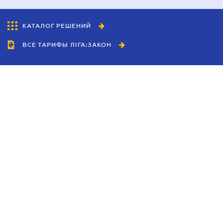
КАТАЛОГ РЕШЕНИЙ
ВСЕ ТАРИФЫ ЛІГА:ЗАКОН
Сотрудничество
Агенты
Дилеры
Политика
конфиденциальности
Условия использования
сайта
Реклама
Блог
Новости компании
Руководства