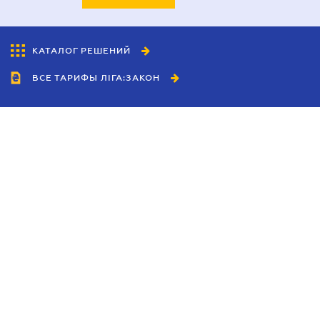
КАТАЛОГ РЕШЕНИЙ
ВСЕ ТАРИФЫ ЛІГА:ЗАКОН
Сотрудничество
Агенты
Дилеры
Политика
конфиденциальности
Условия использования
сайта
Реклама
Блог
Новости компании