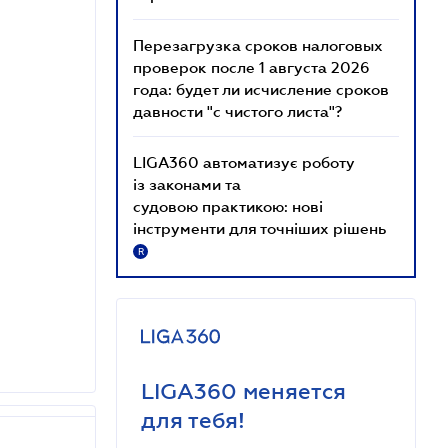
Перезагрузка сроков налоговых
проверок после 1 августа 2026
года: будет ли исчисление сроков
давности "с чистого листа"?
LIGA360 автоматизує роботу
із законами та
судовою практикою: нові
інструменти для точніших рішень
R
LIGA360 меняется
для тебя!