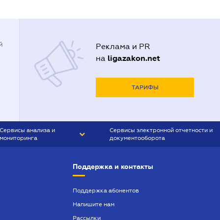
й
Реклама и PR
ligazakon.net
на
ТАРИФЫ
Сервисы анализа и
Сервисы электронной отчетности и
мониторинга
документооборота
CONTR AGENT
Liga:REPORT
Поддержка и контакты
SMS-МАЯК
VERDICTUM
Поддержка абонентов
Напишите нам
SEMANTRUM
Рассылки