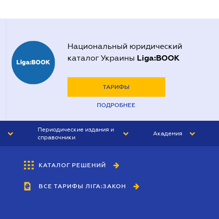
Национальный юридический
Liga:BOOK
каталог Украины
ТАРИФЫ
ПОДРОБНЕЕ
Периодические издания и
Академия
справочники
ЮРИСТ&ЗАКОН
АКАДЕМИЯ ЛІГА:ЗАКОН
КАТАЛОГ РЕШЕНИЙ
БУХГАЛТЕР&ЗАКОН
ВСЕ ТАРИФЫ ЛІГА:ЗАКОН
ВЕСТНИК МСФО
ИНТЕРБУХ