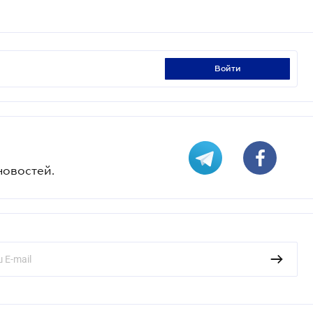
войти
новостей.