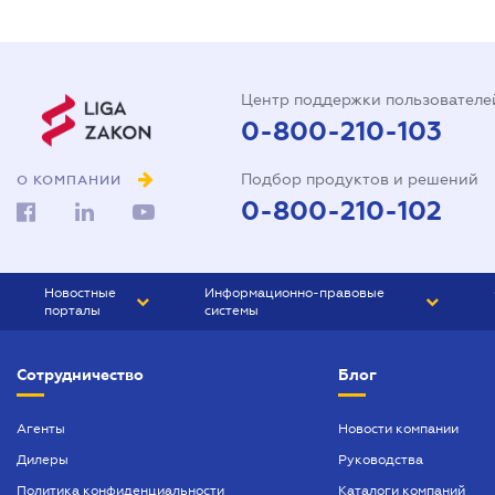
Центр поддержки пользователе
0-800-210-103
Подбор продуктов и решений
О КОМПАНИИ
0-800-210-102
Новостные
Информационно-правовые
порталы
системы
ЮРЛИГА
Право Украины
Сотрудничество
Блог
БИЗНЕС
ГРАНД
БУХГАЛТЕР.ua
ПРАЙМ
Агенты
Новости компании
Дилеры
Руководства
БУХГАЛТЕР ПРОФ
Политика конфиденциальности
Каталоги компаний