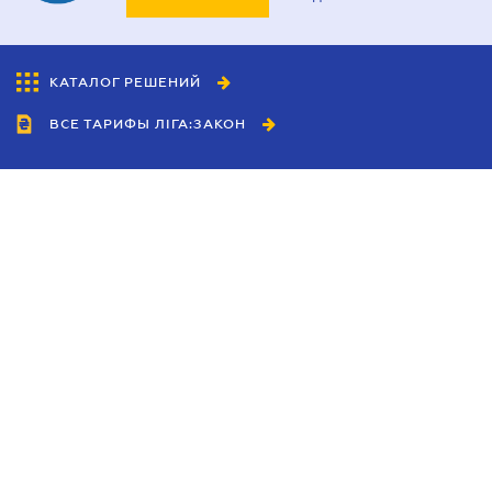
КАТАЛОГ РЕШЕНИЙ
ВСЕ ТАРИФЫ ЛІГА:ЗАКОН
Сотрудничество
Агенты
Дилеры
Политика
конфиденциальности
Условия использования
сайта
Реклама
Блог
Новости компании