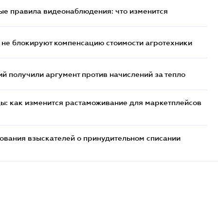
ые правила видеонаблюдения: что изменится
 не блокируют компенсацию стоимости агротехники
 получили аргумент против начислений за тепло
цы: как изменится растаможивание для маркетплейсов
бования взыскателей о принудительном списании