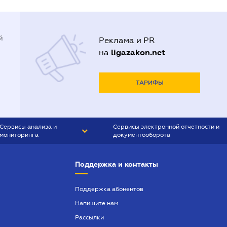
й
Реклама и PR
ligazakon.net
на
ТАРИФЫ
Сервисы анализа и
Сервисы электронной отчетности и
мониторинга
документооборота
CONTR AGENT
Liga:REPORT
Поддержка и контакты
SMS-МАЯК
VERDICTUM
Поддержка абонентов
Напишите нам
SEMANTRUM
Рассылки
SMS-МАЯК ИПОТЕКА