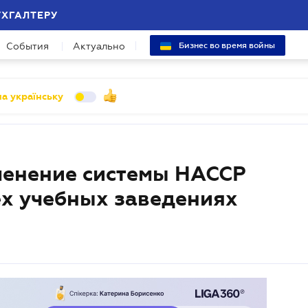
УХГАЛТЕРУ
События
Актуально
Бизнес во время войны
а українську
менение системы НАССР
ех учебных заведениях