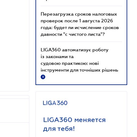
Перезагрузка сроков налоговых
проверок после 1 августа 2026
года: будет ли исчисление сроков
давности "с чистого листа"?
LIGA360 автоматизує роботу
із законами та
судовою практикою: нові
інструменти для точніших рішень
R
LIGA360 меняется
для тебя!