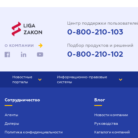
Центр поддержки пользователе
0-800-210-103
Подбор продуктов и решений
О КОМПАНИИ
0-800-210-102
Новостные
Информационно-правовые
порталы
системы
ЮРЛИГА
Право Украины
Сотрудничество
Блог
БИЗНЕС
ГРАНД
БУХГАЛТЕР.ua
ПРАЙМ
Агенты
Новости компании
Дилеры
Руководства
БУХГАЛТЕР ПРОФ
Политика конфиденциальности
Каталоги компаний
ЮРИСТ ПРОФ