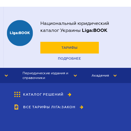
Национальный юридический
Liga:BOOK
каталог Украины
ТАРИФЫ
ПОДРОБНЕЕ
Периодические издания и
Академия
справочники
ЮРИСТ&ЗАКОН
АКАДЕМИЯ ЛІГА:ЗАКОН
КАТАЛОГ РЕШЕНИЙ
БУХГАЛТЕР&ЗАКОН
ВСЕ ТАРИФЫ ЛІГА:ЗАКОН
ВЕСТНИК МСФО
ИНТЕРБУХ
ЛИЧНЫЙ ЭКСПЕРТ