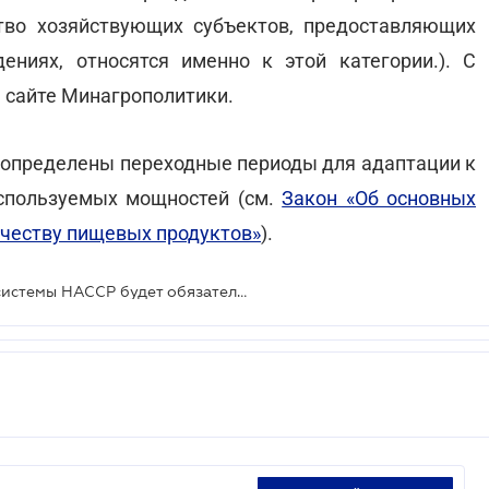
тво хозяйствующих субъектов, предоставляющих
ениях, относятся именно к этой категории.). С
 сайте Минагрополитики.
а определены переходные периоды для адаптации к
спользуемых мощностей (см.
Закон «Об основных
ачеству пищевых продуктов»
).
Через полтора года применение системы НАССР будет обязательно во всех учебных заведениях