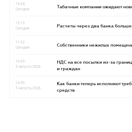
14.04
Табачные компании ожидают нов
Сегодня
13.13
Расчеты через два банка больше
Сегодня
11.02
Собственники нежилых помещений
Сегодня
16.05
НДС на все посылки из-за грани
5 августа 2026
и граждан
14.09
Как банки теперь исполняют тре
5 августа 2026
средств