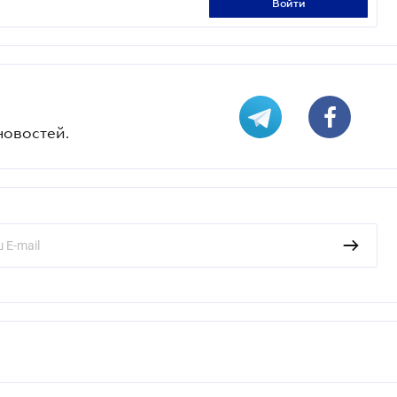
войти
новостей.