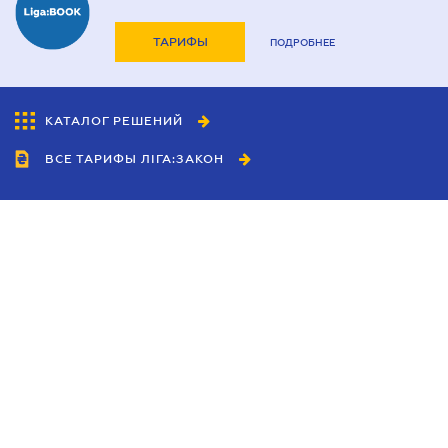
ТАРИФЫ
ПОДРОБНЕЕ
КАТАЛОГ РЕШЕНИЙ
ВСЕ ТАРИФЫ ЛІГА:ЗАКОН
Сотрудничество
Агенты
Дилеры
Политика
конфиденциальности
Условия использования
сайта
Реклама
Блог