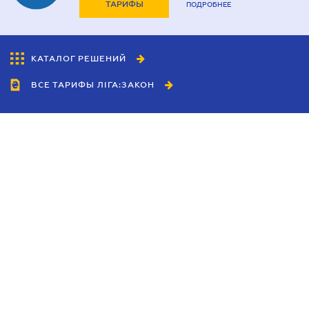
ТАРИФЫ
ПОДРОБНЕЕ
КАТАЛОГ РЕШЕНИЙ
ВСЕ ТАРИФЫ ЛІГА:ЗАКОН
Сотрудничество
Агенты
Дилеры
Политика
конфиденциальности
Условия использования
сайта
Реклама
Блог
Новости компании