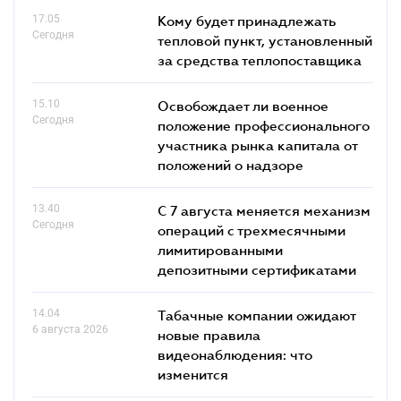
17.05
Кому будет принадлежать
Сегодня
тепловой пункт, установленный
за средства теплопоставщика
15.10
Освобождает ли военное
Сегодня
положение профессионального
участника рынка капитала от
положений о надзоре
13.40
С 7 августа меняется механизм
Сегодня
операций с трехмесячными
лимитированными
депозитными сертификатами
14.04
Табачные компании ожидают
6 августа 2026
новые правила
видеонаблюдения: что
изменится