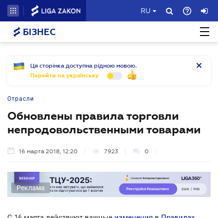
RU
БІЗНЕС
Ця сторінка доступна рідною мовою.
Перейти на українську
Отрасли
Обновлены правила торговли
непродовольственными товарами
16 марта 2018, 12:20
7923
0
Реклама
С 16 марта действуют важные
изменения
в
Правилах