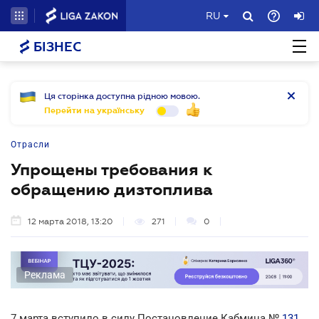
RU
БІЗНЕС
Ця сторінка доступна рідною мовою.
Перейти на українську
Отрасли
Упрощены требования к
обращению дизтоплива
12 марта 2018, 13:20
271
0
Реклама
7 марта вступило в силу Постановление Кабмина №
131
,