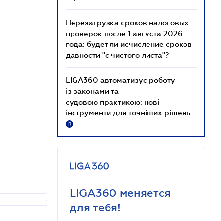
Перезагрузка сроков налоговых
проверок после 1 августа 2026
года: будет ли исчисление сроков
давности "с чистого листа"?
LIGA360 автоматизує роботу
із законами та
судовою практикою: нові
інструменти для точніших рішень
R
LIGA360 меняется
для тебя!