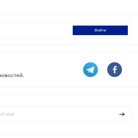
войти
новостей.