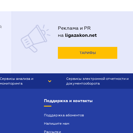
й
Реклама и PR
ligazakon.net
на
ТАРИФЫ
Сервисы анализа и
Сервисы электронной отчетности и
мониторинга
документооборота
CONTR AGENT
Liga:REPORT
Поддержка и контакты
SMS-МАЯК
VERDICTUM
Поддержка абонентов
Напишите нам
SEMANTRUM
Рассылки