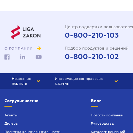
Центр поддержки пользователе
0-800-210-103
Подбор продуктов и решений
О КОМПАНИИ
0-800-210-102
Новостные
Информационно-правовые
порталы
системы
ЮРЛИГА
Право Украины
Сотрудничество
Блог
БИЗНЕС
ГРАНД
БУХГАЛТЕР.ua
ПРАЙМ
Агенты
Новости компании
Дилеры
Руководства
БУХГАЛТЕР ПРОФ
Политика конфиденциальности
Каталоги компаний