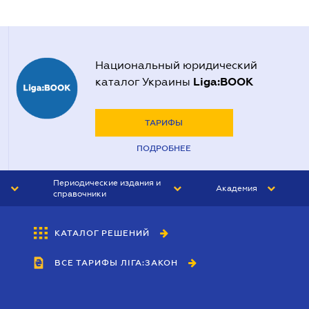
Национальный юридический
Liga:BOOK
каталог Украины
ТАРИФЫ
ПОДРОБНЕЕ
Периодические издания и
Академия
справочники
ЮРИСТ&ЗАКОН
АКАДЕМИЯ ЛІГА:ЗАКОН
КАТАЛОГ РЕШЕНИЙ
БУХГАЛТЕР&ЗАКОН
ВСЕ ТАРИФЫ ЛІГА:ЗАКОН
ВЕСТНИК МСФО
ИНТЕРБУХ