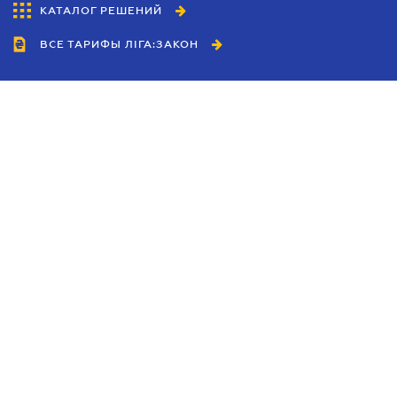
КАТАЛОГ РЕШЕНИЙ
ВСЕ ТАРИФЫ ЛІГА:ЗАКОН
Сотрудничество
Агенты
Дилеры
Политика
конфиденциальности
Условия использования
сайта
Реклама
Блог
Новости компании
Руководства
Каталоги компаний