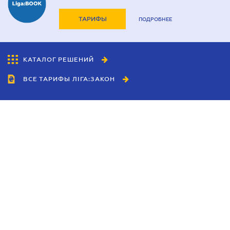
ТАРИФЫ
ПОДРОБНЕЕ
КАТАЛОГ РЕШЕНИЙ
ВСЕ ТАРИФЫ ЛІГА:ЗАКОН
Сотрудничество
Агенты
Дилеры
Политика
конфиденциальности
Условия использования
сайта
Реклама
Блог