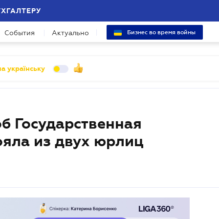
УХГАЛТЕРУ
События
Актуально
Бизнес во время войны
а українську
об Государственная
ояла из двух юрлиц