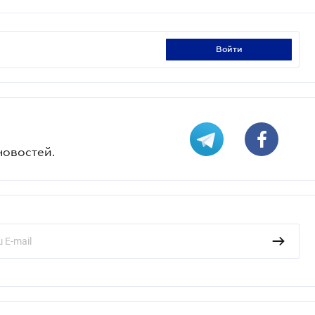
войти
новостей.