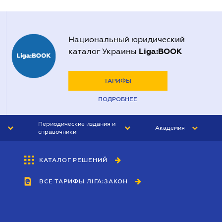
Национальный юридический
Liga:BOOK
каталог Украины
ТАРИФЫ
ПОДРОБНЕЕ
Периодические издания и
Академия
справочники
ЮРИСТ&ЗАКОН
АКАДЕМИЯ ЛІГА:ЗАКОН
КАТАЛОГ РЕШЕНИЙ
БУХГАЛТЕР&ЗАКОН
ВСЕ ТАРИФЫ ЛІГА:ЗАКОН
ВЕСТНИК МСФО
ИНТЕРБУХ
ЛИЧНЫЙ ЭКСПЕРТ