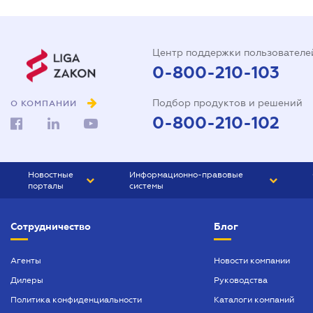
Центр поддержки пользователе
0-800-210-103
Подбор продуктов и решений
О КОМПАНИИ
0-800-210-102
Новостные
Информационно-правовые
порталы
системы
ЮРЛИГА
Право Украины
Сотрудничество
Блог
БИЗНЕС
ГРАНД
БУХГАЛТЕР.ua
ПРАЙМ
Агенты
Новости компании
Дилеры
Руководства
БУХГАЛТЕР ПРОФ
Политика конфиденциальности
Каталоги компаний
ЮРИСТ ПРОФ