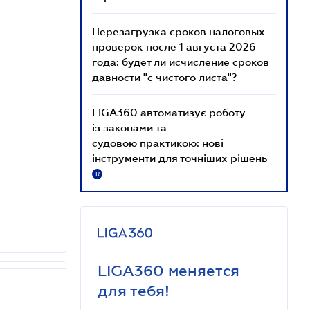
Перезагрузка сроков налоговых
проверок после 1 августа 2026
года: будет ли исчисление сроков
давности "с чистого листа"?
LIGA360 автоматизує роботу
із законами та
судовою практикою: нові
інструменти для точніших рішень
R
LIGA360 меняется
для тебя!