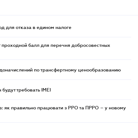
д для отказа в едином налоге
т проходной балл для перечня добросовестных
т доначислений по трансфертному ценообразованию
н будут требовать IMEI
в: як правильно працювати з РРО та ПРРО – у новому