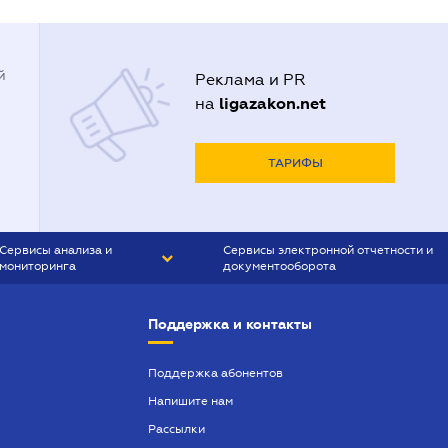
й
Реклама и PR
ligazakon.net
на
ТАРИФЫ
Сервисы анализа и
Сервисы электронной отчетности и
мониторинга
документооборота
CONTR AGENT
Liga:REPORT
Поддержка и контакты
SMS-МАЯК
VERDICTUM
Поддержка абонентов
Напишите нам
SEMANTRUM
Рассылки
SMS-МАЯК ИПОТЕКА