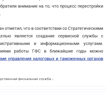
братили внимание на то, что процесс перестройки
.
ан отметил, что в соответствии со Стратегическими
целью является создание сервисной службы с
нистративными и информационными услугами.
лениями работы ГФС в ближайшие годы можно
рме управления налоговых и таможенных органов
В Минфине уже хотят, чтоб Государственная фискальная служба состояла из двух юрлиц