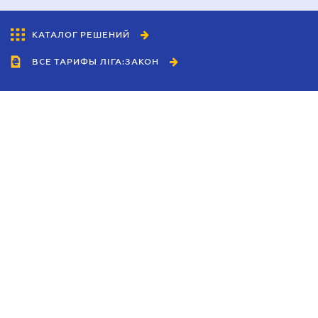
КАТАЛОГ РЕШЕНИЙ
ВСЕ ТАРИФЫ ЛІГА:ЗАКОН
Сотрудничество
Агенты
Дилеры
Политика
конфиденциальности
Условия использования
сайта
Реклама
Блог
Новости компании
Руководства