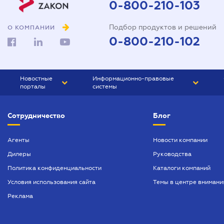
0-800-210-103
Подбор продуктов и решений
О КОМПАНИИ
0-800-210-102
Новостные
Информационно-правовые
порталы
системы
ЮРЛИГА
Право Украины
Сотрудничество
Блог
БИЗНЕС
ГРАНД
БУХГАЛТЕР.ua
ПРАЙМ
Агенты
Новости компании
Дилеры
Руководства
БУХГАЛТЕР ПРОФ
Политика конфиденциальности
Каталоги компаний
ЮРИСТ ПРОФ
Условия использования сайта
Темы в центре внимани
ЮРИСТ
Реклама
ПІДПРИЄМЕЦЬ