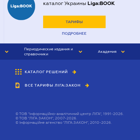
Liga:BOOK
каталог Украины
ТАРИФЫ
ПОДРОБНЕЕ
Периодические издания и
Академия
справочники
ЮРИСТ&ЗАКОН
АКАДЕМИЯ ЛІГА:ЗАКОН
КАТАЛОГ РЕШЕНИЙ
БУХГАЛТЕР&ЗАКОН
ВСЕ ТАРИФЫ ЛІГА:ЗАКОН
ВЕСТНИК МСФО
ИНТЕРБУХ
ЛИЧНЫЙ ЭКСПЕРТ
©
ТОВ "інформаційно-аналітичний центр ЛІГА", 1991-2026.
©
ТОВ "ЛІГА ЗАКОН", 2007-2026.
©
Інформаційне агенство "ЛІГА:ЗАКОН", 2010-2026.