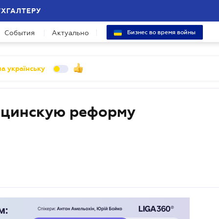
УХГАЛТЕРУ
События
Актуально
Бизнес во время войны
а українську
ицинскую реформу