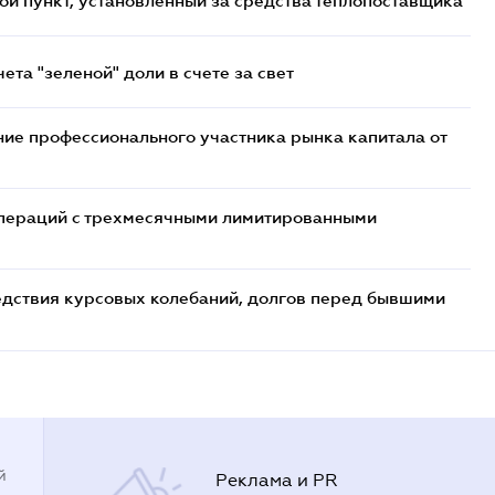
ой пункт, установленный за средства теплопоставщика
та "зеленой" доли в счете за свет
ие профессионального участника рынка капитала от
 операций с трехмесячными лимитированными
едствия курсовых колебаний, долгов перед бывшими
й
Реклама и PR