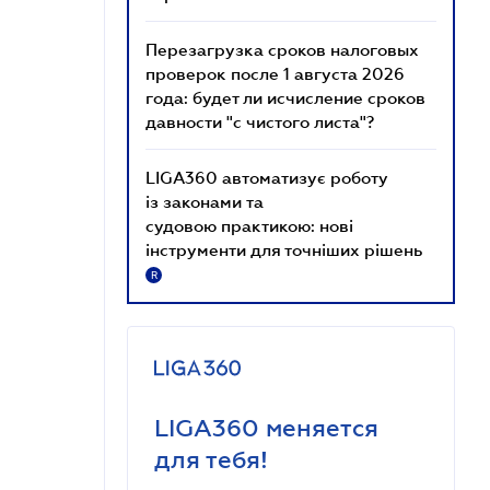
Перезагрузка сроков налоговых
проверок после 1 августа 2026
года: будет ли исчисление сроков
давности "с чистого листа"?
LIGA360 автоматизує роботу
із законами та
судовою практикою: нові
інструменти для точніших рішень
R
LIGA360 меняется
для тебя!