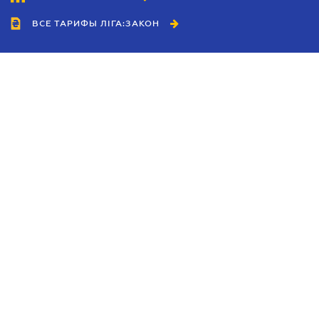
ВСЕ ТАРИФЫ ЛІГА:ЗАКОН
Сотрудничество
Агенты
Дилеры
Политика
конфиденциальности
Условия использования
сайта
Реклама
Блог
Новости компании
Руководства
Каталоги компаний
Темы в центре внимания