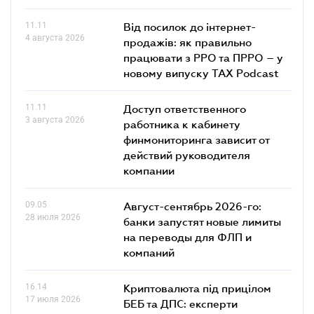
11.11
Від посилок до інтернет-
4 августа 2026
продажів: як правильно
працювати з РРО та ПРРО – у
новому випуску TAX Podcast
11.11
Доступ ответственного
3 августа 2026
работника к кабинету
финмониторинга зависит от
действий руководителя
компании
09.05
Август-сентябрь 2026-го:
28 июля 2026
банки запустят новые лимиты
на переводы для ФЛП и
компаний
16.14
Криптовалюта під прицілом
17 июля 2026
БЕБ та ДПС: експерти