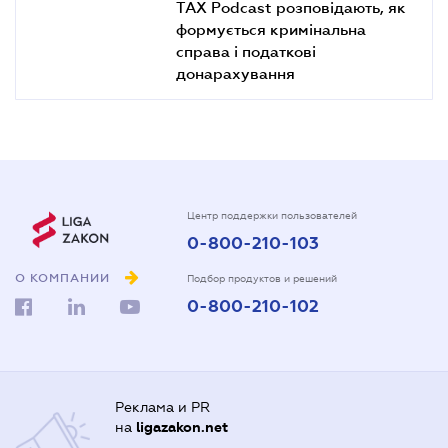
TAX Podcast розповідають, як
формується кримінальна
справа і податкові
донарахування
Центр поддержки пользователей
0-800-210-103
О КОМПАНИИ
Подбор продуктов и решений
0-800-210-102
Реклама и PR
на
ligazakon.net