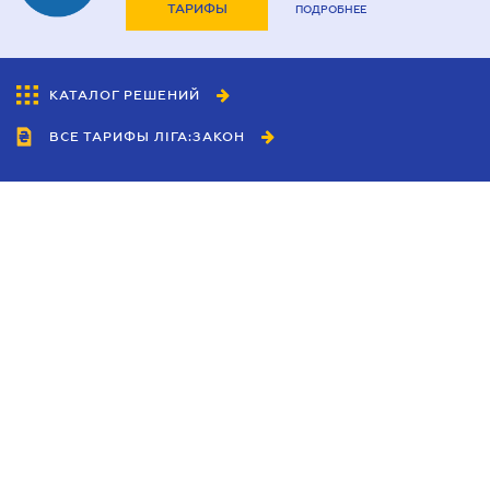
ТАРИФЫ
ПОДРОБНЕЕ
КАТАЛОГ РЕШЕНИЙ
ВСЕ ТАРИФЫ ЛІГА:ЗАКОН
Сотрудничество
Агенты
Дилеры
Политика
конфиденциальности
Условия использования
сайта
Реклама
Блог
Новости компании