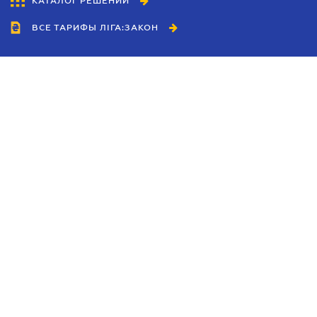
КАТАЛОГ РЕШЕНИЙ
ВСЕ ТАРИФЫ ЛІГА:ЗАКОН
Сотрудничество
Агенты
Дилеры
Политика
конфиденциальности
Условия использования
сайта
Реклама
Блог
Новости компании
Руководства
Каталоги компаний
Темы в центре внимания