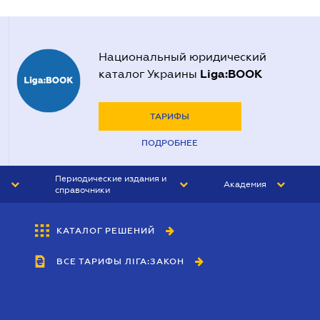
Национальный юридический
Liga:BOOK
каталог Украины
ТАРИФЫ
ПОДРОБНЕЕ
Периодические издания и
Академия
справочники
ЮРИСТ&ЗАКОН
АКАДЕМИЯ ЛІГА:ЗАКОН
КАТАЛОГ РЕШЕНИЙ
БУХГАЛТЕР&ЗАКОН
ВСЕ ТАРИФЫ ЛІГА:ЗАКОН
ВЕСТНИК МСФО
ИНТЕРБУХ
ЛИЧНЫЙ ЭКСПЕРТ