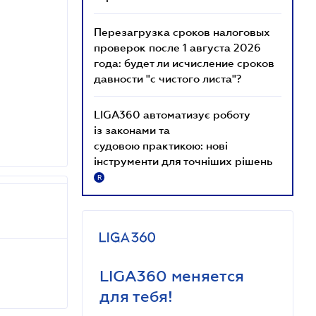
Перезагрузка сроков налоговых
проверок после 1 августа 2026
года: будет ли исчисление сроков
давности "с чистого листа"?
LIGA360 автоматизує роботу
із законами та
судовою практикою: нові
інструменти для точніших рішень
R
LIGA360 меняется
для тебя!