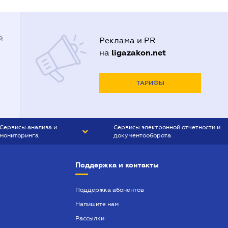
й
Реклама и PR
ligazakon.net
на
ТАРИФЫ
Сервисы анализа и
Сервисы электронной отчетности и
мониторинга
документооборота
CONTR AGENT
Liga:REPORT
Поддержка и контакты
SMS-МАЯК
VERDICTUM
Поддержка абонентов
Напишите нам
SEMANTRUM
Рассылки
SMS-МАЯК ИПОТЕКА