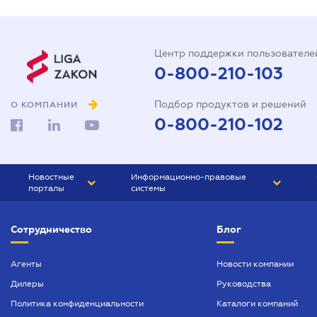
Центр поддержки пользователе
0-800-210-103
Подбор продуктов и решений
О КОМПАНИИ
0-800-210-102
Новостные
Информационно-правовые
порталы
системы
ЮРЛИГА
Право Украины
Сотрудничество
Блог
БИЗНЕС
ГРАНД
БУХГАЛТЕР.ua
ПРАЙМ
Агенты
Новости компании
Дилеры
Руководства
БУХГАЛТЕР ПРОФ
Политика конфиденциальности
Каталоги компаний
ЮРИСТ ПРОФ