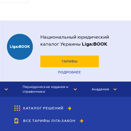
Национальный юридический
Liga:BOOK
каталог Украины
ТАРИФЫ
ПОДРОБНЕЕ
Периодические издания и
Академия
справочники
ЮРИСТ&ЗАКОН
АКАДЕМИЯ ЛІГА:ЗАКОН
КАТАЛОГ РЕШЕНИЙ
БУХГАЛТЕР&ЗАКОН
ВСЕ ТАРИФЫ ЛІГА:ЗАКОН
ВЕСТНИК МСФО