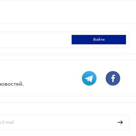
войти
новостей.