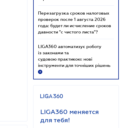
Перезагрузка сроков налоговых
проверок после 1 августа 2026
года: будет ли исчисление сроков
давности "с чистого листа"?
LIGA360 автоматизує роботу
із законами та
судовою практикою: нові
інструменти для точніших рішень
R
LIGA360 меняется
для тебя!