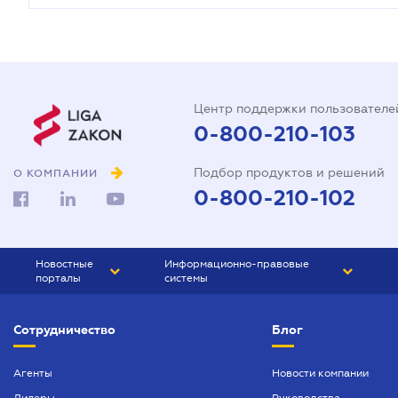
Центр поддержки пользователе
0-800-210-103
Подбор продуктов и решений
О КОМПАНИИ
0-800-210-102
Новостные
Информационно-правовые
порталы
системы
ЮРЛИГА
Право Украины
Сотрудничество
Блог
БИЗНЕС
ГРАНД
БУХГАЛТЕР.ua
ПРАЙМ
Агенты
Новости компании