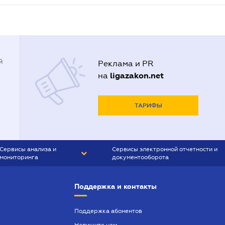
й
Реклама и PR
ligazakon.net
на
ТАРИФЫ
Сервисы анализа и
Сервисы электронной отчетности и
мониторинга
документооборота
CONTR AGENT
Liga:REPORT
Поддержка и контакты
SMS-МАЯК
VERDICTUM
Поддержка абонентов