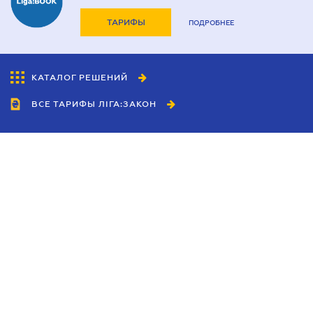
ТАРИФЫ
ПОДРОБНЕЕ
КАТАЛОГ РЕШЕНИЙ
ВСЕ ТАРИФЫ ЛІГА:ЗАКОН
Сотрудничество
Агенты
Дилеры
Политика
конфиденциальности
Условия использования
сайта
Реклама
Блог