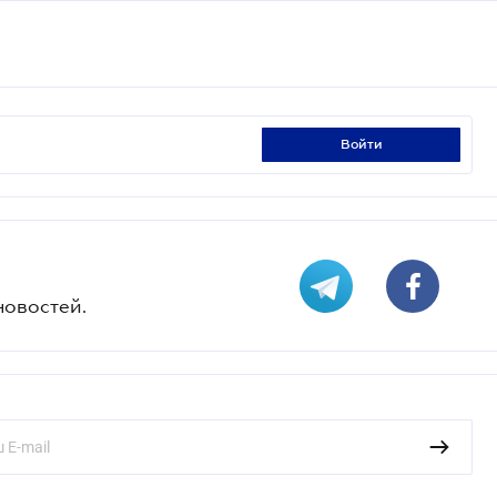
войти
новостей.