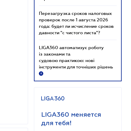
Перезагрузка сроков налоговых
проверок после 1 августа 2026
года: будет ли исчисление сроков
давности "с чистого листа"?
LIGA360 автоматизує роботу
із законами та
судовою практикою: нові
інструменти для точніших рішень
R
LIGA360 меняется
для тебя!