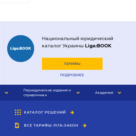
Национальный юридический
Liga:BOOK
каталог Украины
ТАРИФЫ
ПОДРОБНЕЕ
Периодические издания и
Академия
справочники
ЮРИСТ&ЗАКОН
АКАДЕМИЯ ЛІГА:ЗАКОН
КАТАЛОГ РЕШЕНИЙ
БУХГАЛТЕР&ЗАКОН
ВСЕ ТАРИФЫ ЛІГА:ЗАКОН
ВЕСТНИК МСФО