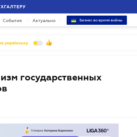
УХГАЛТЕРУ
События
Актуально
Бизнес во время войны
а українську
изм государственных
ов