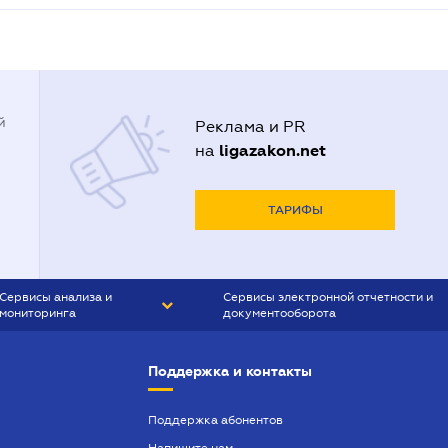
й
Реклама и PR
ligazakon.net
на
ТАРИФЫ
Сервисы анализа и
Сервисы электронной отчетности и
мониторинга
документооборота
CONTR AGENT
Liga:REPORT
Поддержка и контакты
SMS-МАЯК
VERDICTUM
Поддержка абонентов