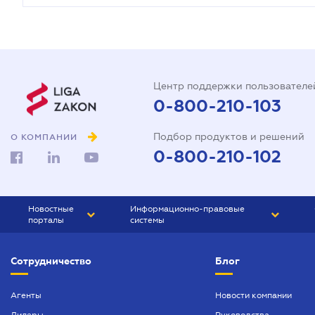
Центр поддержки пользователе
0-800-210-103
Подбор продуктов и решений
О КОМПАНИИ
0-800-210-102
Новостные
Информационно-правовые
порталы
системы
ЮРЛИГА
Право Украины
Сотрудничество
Блог
БИЗНЕС
ГРАНД
БУХГАЛТЕР.ua
ПРАЙМ
Агенты
Новости компании