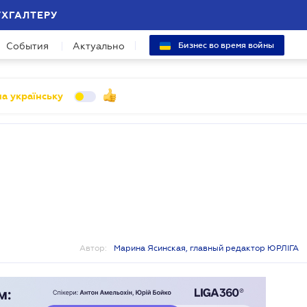
УХГАЛТЕРУ
События
Актуально
Бизнес во время войны
а українську
Автор:
Марина Ясинская, главный редактор ЮРЛІГА