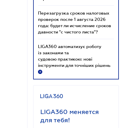
Перезагрузка сроков налоговых
проверок после 1 августа 2026
года: будет ли исчисление сроков
давности "с чистого листа"?
LIGA360 автоматизує роботу
із законами та
судовою практикою: нові
інструменти для точніших рішень
R
LIGA360 меняется
для тебя!