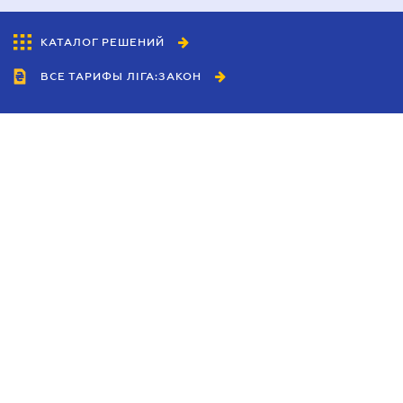
КАТАЛОГ РЕШЕНИЙ
ВСЕ ТАРИФЫ ЛІГА:ЗАКОН
Сотрудничество
Агенты
Дилеры
Политика
конфиденциальности
Условия использования
сайта
Реклама
Блог
Новости компании
Руководства