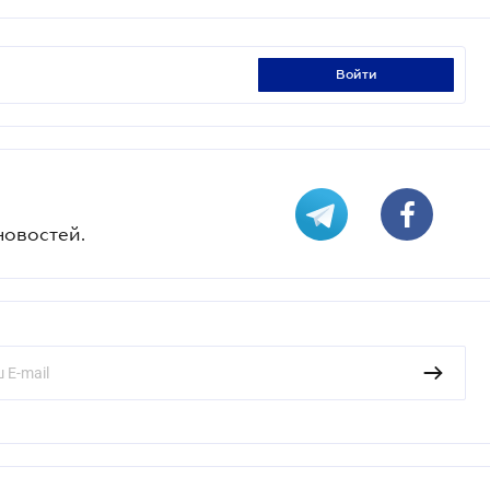
войти
новостей.