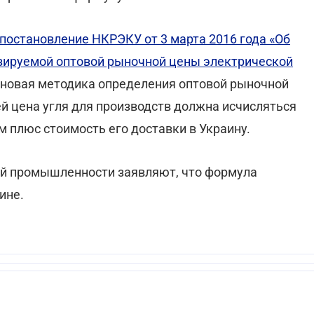
постановление НКРЭКУ от 3 марта 2016 года «Об
зируемой оптовой рыночной цены электрической
 новая методика определения оптовой рыночной
ей цена угля для производств должна исчисляться
м плюс стоимость его доставки в Украину.
ой промышленности заявляют, что формула
ине.