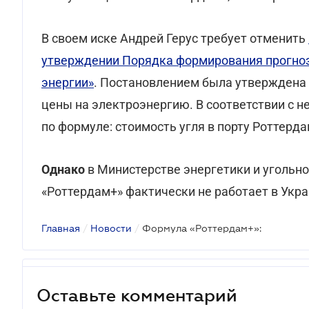
В своем иске Андрей Герус требует отменить
утверждении Порядка формирования прогно
энергии»
. Постановлением была утверждена
цены на электроэнергию. В соответствии с н
по формуле: стоимость угля в порту Роттерда
Однако
в Министерстве энергетики и угольн
«Роттердам+» фактически не работает в Укра
Главная
/
Новости
/
Формула «Роттердам+»:
Оставьте комментарий