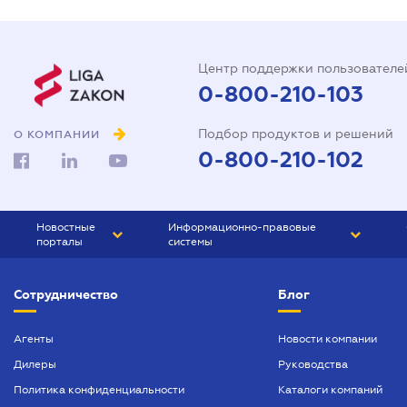
Центр поддержки пользователе
0-800-210-103
Подбор продуктов и решений
О КОМПАНИИ
0-800-210-102
Новостные
Информационно-правовые
порталы
системы
ЮРЛИГА
Право Украины
Сотрудничество
Блог
БИЗНЕС
ГРАНД
БУХГАЛТЕР.ua
ПРАЙМ
Агенты
Новости компании
Дилеры
Руководства
БУХГАЛТЕР ПРОФ
Политика конфиденциальности
Каталоги компаний
ЮРИСТ ПРОФ