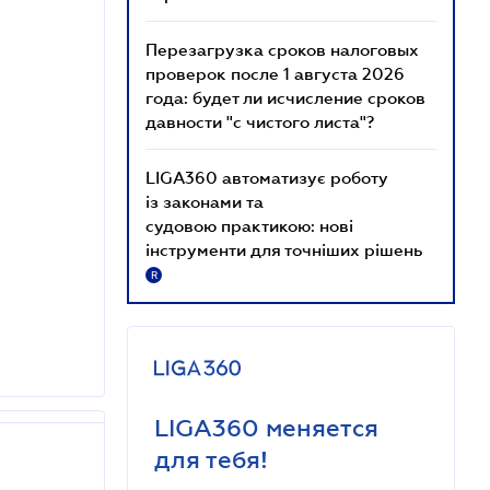
Перезагрузка сроков налоговых
проверок после 1 августа 2026
года: будет ли исчисление сроков
давности "с чистого листа"?
LIGA360 автоматизує роботу
із законами та
судовою практикою: нові
інструменти для точніших рішень
R
LIGA360 меняется
для тебя!