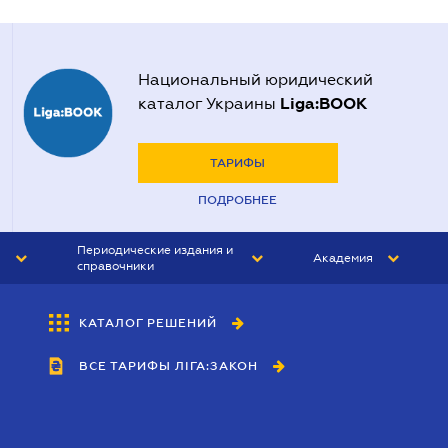
Национальный юридический
Liga:BOOK
каталог Украины
ТАРИФЫ
ПОДРОБНЕЕ
Периодические издания и
Академия
справочники
ЮРИСТ&ЗАКОН
АКАДЕМИЯ ЛІГА:ЗАКОН
КАТАЛОГ РЕШЕНИЙ
БУХГАЛТЕР&ЗАКОН
ВСЕ ТАРИФЫ ЛІГА:ЗАКОН
ВЕСТНИК МСФО
ИНТЕРБУХ
ЛИЧНЫЙ ЭКСПЕРТ