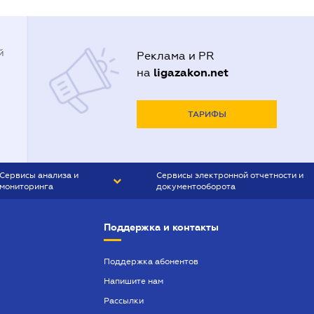
й
Реклама и PR
ligazakon.net
на
ТАРИФЫ
Сервисы анализа и
Сервисы электронной отчетности и
мониторинга
документооборота
CONTR AGENT
Liga:REPORT
Поддержка и контакты
SMS-МАЯК
VERDICTUM
Поддержка абонентов
Напишите нам
SEMANTRUM
Рассылки
SMS-МАЯК ИПОТЕКА