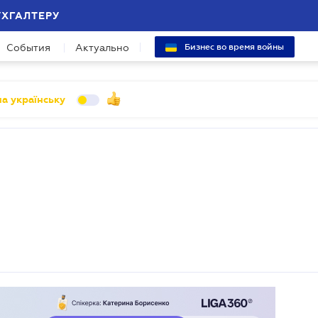
УХГАЛТЕРУ
События
Актуально
Бизнес во время войны
а українську