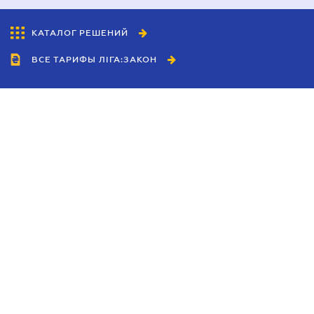
КАТАЛОГ РЕШЕНИЙ
ВСЕ ТАРИФЫ ЛІГА:ЗАКОН
Сотрудничество
Агенты
Дилеры
Политика
конфиденциальности
Условия использования
сайта
Реклама
Блог
Новости компании
Руководства