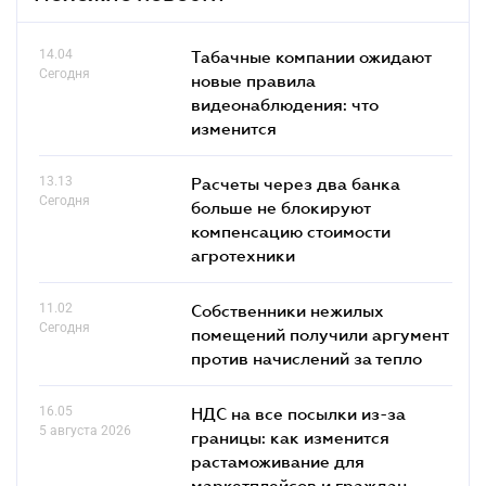
14.04
Табачные компании ожидают
Сегодня
новые правила
видеонаблюдения: что
изменится
13.13
Расчеты через два банка
Сегодня
больше не блокируют
компенсацию стоимости
агротехники
11.02
Собственники нежилых
Сегодня
помещений получили аргумент
против начислений за тепло
16.05
НДС на все посылки из-за
5 августа 2026
границы: как изменится
растаможивание для
маркетплейсов и граждан