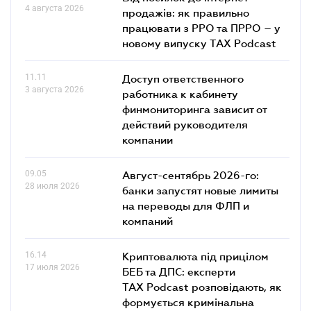
4 августа 2026
продажів: як правильно
працювати з РРО та ПРРО – у
новому випуску TAX Podcast
11.11
Доступ ответственного
3 августа 2026
работника к кабинету
финмониторинга зависит от
действий руководителя
компании
09.05
Август-сентябрь 2026-го:
28 июля 2026
банки запустят новые лимиты
на переводы для ФЛП и
компаний
16.14
Криптовалюта під прицілом
17 июля 2026
БЕБ та ДПС: експерти
TAX Podcast розповідають, як
формується кримінальна