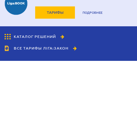
ТАРИФЫ
ПОДРОБНЕЕ
КАТАЛОГ РЕШЕНИЙ
ВСЕ ТАРИФЫ ЛІГА:ЗАКОН
Сотрудничество
Агенты
Дилеры
Политика
конфиденциальности
Условия использования
сайта
Реклама
Блог