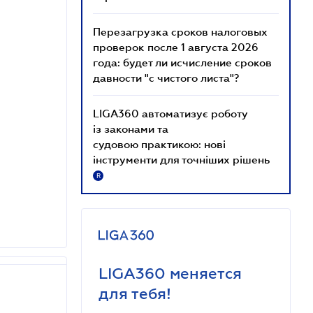
Перезагрузка сроков налоговых
проверок после 1 августа 2026
года: будет ли исчисление сроков
давности "с чистого листа"?
LIGA360 автоматизує роботу
із законами та
судовою практикою: нові
інструменти для точніших рішень
R
LIGA360 меняется
для тебя!