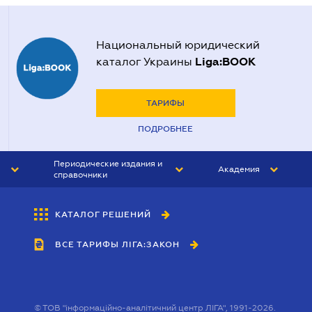
Национальный юридический
Liga:BOOK
каталог Украины
ТАРИФЫ
ПОДРОБНЕЕ
Периодические издания и
Академия
справочники
ЮРИСТ&ЗАКОН
АКАДЕМИЯ ЛІГА:ЗАКОН
КАТАЛОГ РЕШЕНИЙ
БУХГАЛТЕР&ЗАКОН
ВСЕ ТАРИФЫ ЛІГА:ЗАКОН
ВЕСТНИК МСФО
ИНТЕРБУХ
ЛИЧНЫЙ ЭКСПЕРТ
©
ТОВ "інформаційно-аналітичний центр ЛІГА", 1991-2026.