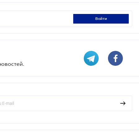
войти
новостей.