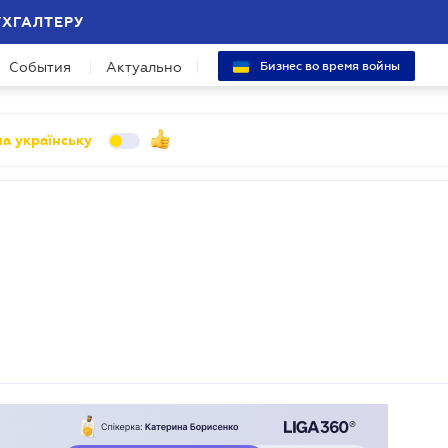
УХГАЛТЕРУ
События
Актуально
Бизнес во время войны
а українську