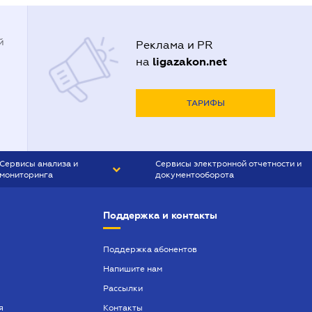
й
Реклама и PR
ligazakon.net
на
ТАРИФЫ
Сервисы анализа и
Сервисы электронной отчетности и
мониторинга
документооборота
CONTR AGENT
Liga:REPORT
Поддержка и контакты
SMS-МАЯК
VERDICTUM
Поддержка абонентов
Напишите нам
SEMANTRUM
Рассылки
SMS-МАЯК ИПОТЕКА
я
Контакты