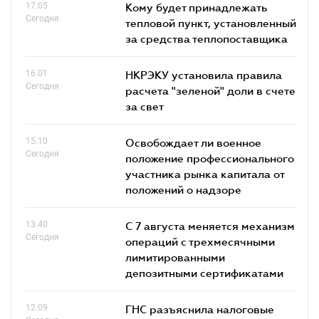
17.05
Кому будет принадлежать
Сегодня
тепловой пункт, установленный
за средства теплопоставщика
16.01
НКРЭКУ установила правила
Сегодня
расчета "зеленой" доли в счете
за свет
15.10
Освобождает ли военное
Сегодня
положение профессионального
участника рынка капитала от
положений о надзоре
13.40
С 7 августа меняется механизм
Сегодня
операций с трехмесячными
лимитированными
депозитными сертификатами
12.09
ГНС разъяснила налоговые