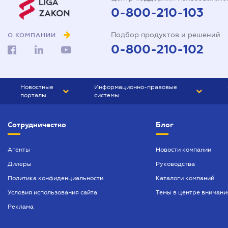
0-800-210-103
Подбор продуктов и решений
О КОМПАНИИ
0-800-210-102
Новостные
Информационно-правовые
порталы
системы
ЮРЛИГА
Право Украины
Сотрудничество
Блог
БИЗНЕС
ГРАНД
БУХГАЛТЕР.ua
ПРАЙМ
Агенты
Новости компании
Дилеры
Руководства
БУХГАЛТЕР ПРОФ
Политика конфиденциальности
Каталоги компаний
ЮРИСТ ПРОФ
Условия использования сайта
Темы в центре внимани
ЮРИСТ
Реклама
ПІДПРИЄМЕЦЬ