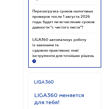
Перезагрузка сроков налоговых
проверок после 1 августа 2026
года: будет ли исчисление сроков
давности "с чистого листа"?
LIGA360 автоматизує роботу
із законами та
судовою практикою: нові
інструменти для точніших рішень
R
LIGA360 меняется
для тебя!