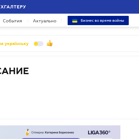
УХГАЛТЕРУ
События
Актуально
Бизнес во время войны
а українську
САНИЕ