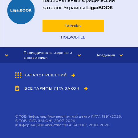
Национальный юридический
Liga:BOOK
каталог Украины
ТАРИФЫ
ПОДРОБНЕЕ
Периодические издания и
Академия
справочники
ЮРИСТ&ЗАКОН
АКАДЕМИЯ ЛІГА:ЗАКОН
КАТАЛОГ РЕШЕНИЙ
БУХГАЛТЕР&ЗАКОН
ВСЕ ТАРИФЫ ЛІГА:ЗАКОН
ВЕСТНИК МСФО
ИНТЕРБУХ
ЛИЧНЫЙ ЭКСПЕРТ
©
ТОВ "інформаційно-аналітичний центр ЛІГА", 1991-2026.
©
ТОВ "ЛІГА ЗАКОН", 2007-2026.
©
Інформаційне агенство "ЛІГА:ЗАКОН", 2010-2026.