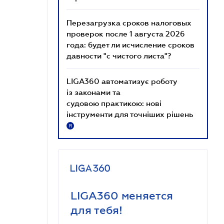
Перезагрузка сроков налоговых
проверок после 1 августа 2026
года: будет ли исчисление сроков
давности "с чистого листа"?
LIGA360 автоматизує роботу
із законами та
судовою практикою: нові
інструменти для точніших рішень
R
LIGA360 меняется
для тебя!