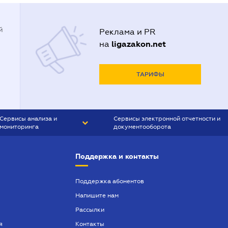
й
Реклама и PR
ligazakon.net
на
ТАРИФЫ
Сервисы анализа и
Сервисы электронной отчетности и
мониторинга
документооборота
CONTR AGENT
Liga:REPORT
Поддержка и контакты
SMS-МАЯК
VERDICTUM
Поддержка абонентов
Напишите нам
SEMANTRUM
Рассылки
SMS-МАЯК ИПОТЕКА
я
Контакты