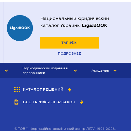
Национальный юридический
Liga:BOOK
каталог Украины
ТАРИФЫ
ПОДРОБНЕЕ
Периодические издания и
Академия
справочники
ЮРИСТ&ЗАКОН
АКАДЕМИЯ ЛІГА:ЗАКОН
КАТАЛОГ РЕШЕНИЙ
БУХГАЛТЕР&ЗАКОН
ВСЕ ТАРИФЫ ЛІГА:ЗАКОН
ВЕСТНИК МСФО
ИНТЕРБУХ
ЛИЧНЫЙ ЭКСПЕРТ
©
ТОВ "інформаційно-аналітичний центр ЛІГА", 1991-2026.