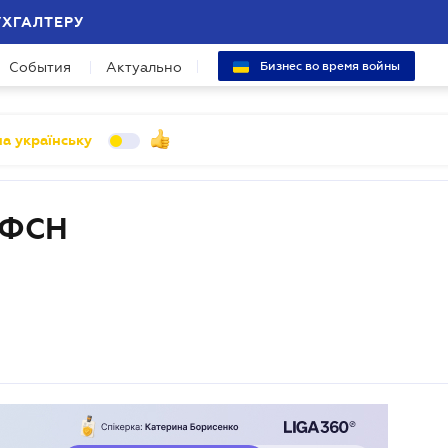
УХГАЛТЕРУ
События
Актуально
Бизнес во время войны
а українську
 ФСН