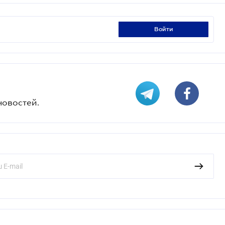
войти
новостей.