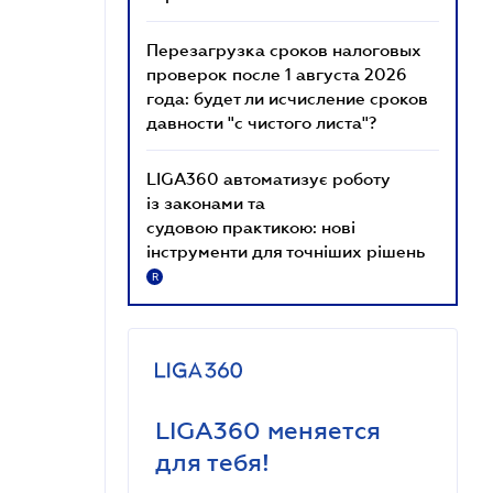
Перезагрузка сроков налоговых
проверок после 1 августа 2026
года: будет ли исчисление сроков
давности "с чистого листа"?
LIGA360 автоматизує роботу
із законами та
судовою практикою: нові
інструменти для точніших рішень
R
LIGA360 меняется
для тебя!