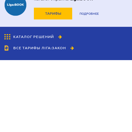
ТАРИФЫ
ПОДРОБНЕЕ
КАТАЛОГ РЕШЕНИЙ
ВСЕ ТАРИФЫ ЛІГА:ЗАКОН
Сотрудничество
Агенты
Дилеры
Политика
конфиденциальности
Условия использования
сайта
Реклама
Блог