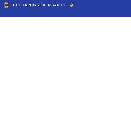
ВСЕ ТАРИФЫ ЛІГА:ЗАКОН
Сотрудничество
Агенты
Дилеры
Политика
конфиденциальности
Условия использования
сайта
Реклама
Блог
Новости компании
Руководства
Каталоги компаний
Темы в центре внимания