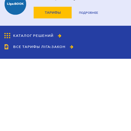
ТАРИФЫ
ПОДРОБНЕЕ
КАТАЛОГ РЕШЕНИЙ
ВСЕ ТАРИФЫ ЛІГА:ЗАКОН
Сотрудничество
Агенты
Дилеры
Политика
конфиденциальности
Условия использования
сайта
Реклама
Блог