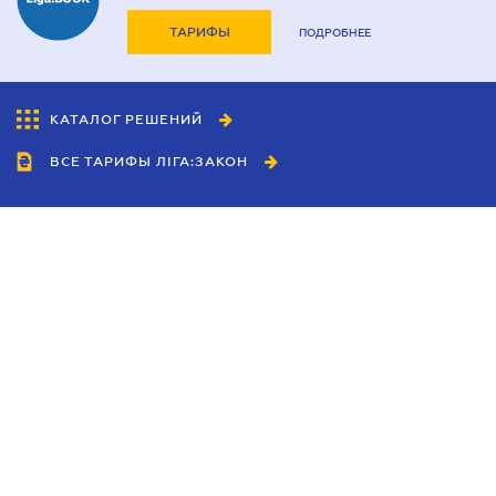
ТАРИФЫ
ПОДРОБНЕЕ
КАТАЛОГ РЕШЕНИЙ
ВСЕ ТАРИФЫ ЛІГА:ЗАКОН
Сотрудничество
Агенты
Дилеры
Политика
конфиденциальности
Условия использования
сайта
Реклама
Блог