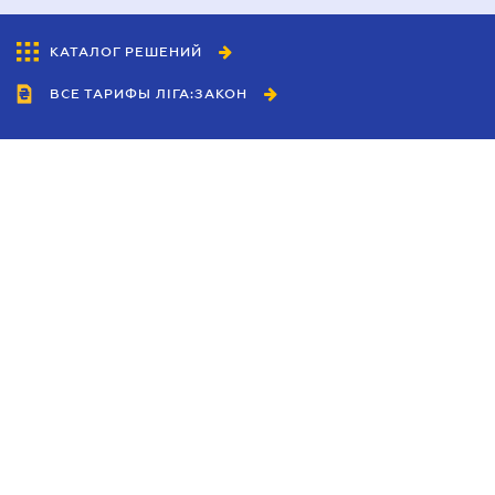
КАТАЛОГ РЕШЕНИЙ
ВСЕ ТАРИФЫ ЛІГА:ЗАКОН
Сотрудничество
Агенты
Дилеры
Политика
конфиденциальности
Условия использования
сайта
Реклама
Блог
Новости компании
Руководства