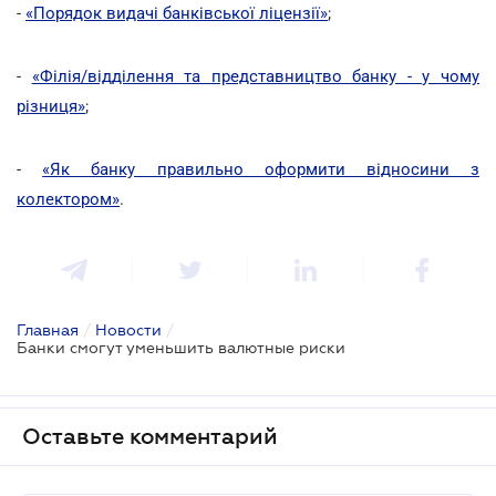
-
«Порядок видачі банківської ліцензії»
;
-
«Філія/відділення та представництво банку - у чому
різниця»
;
-
«Як банку правильно оформити відносини з
колектором»
.
Главная
/
Новости
/
Банки смогут уменьшить валютные риски
Оставьте комментарий