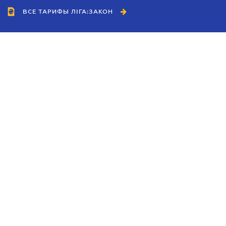
ВСЕ ТАРИФЫ ЛІГА:ЗАКОН
Сотрудничество
Агенты
Дилеры
Политика
конфиденциальности
Условия использования
сайта
Реклама
Блог
Новости компании
Руководства
Каталоги компаний
Темы в центре внимания