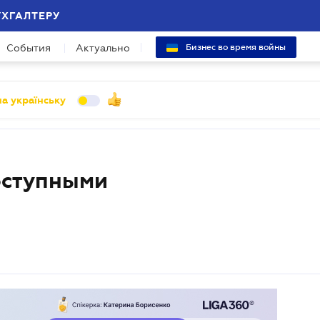
УХГАЛТЕРУ
События
Актуально
Бизнес во время войны
а українську
оступными