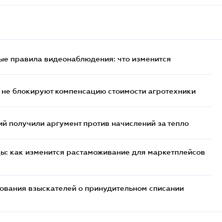
ые правила видеонаблюдения: что изменится
 не блокируют компенсацию стоимости агротехники
 получили аргумент против начислений за тепло
цы: как изменится растаможивание для маркетплейсов
бования взыскателей о принудительном списании