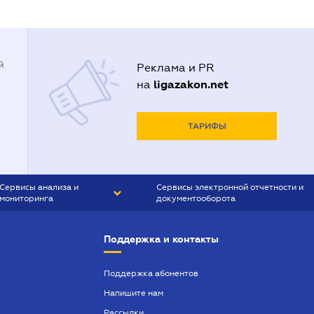
й
Реклама и PR
ligazakon.net
на
ТАРИФЫ
Сервисы анализа и
Сервисы электронной отчетности и
мониторинга
документооборота
CONTR AGENT
Liga:REPORT
Поддержка и контакты
SMS-МАЯК
VERDICTUM
Поддержка абонентов
Напишите нам
SEMANTRUM
Рассылки