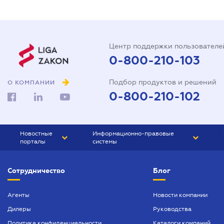
Центр поддержки пользователе
0-800-210-103
Подбор продуктов и решений
О КОМПАНИИ
0-800-210-102
Новостные
Информационно-правовые
порталы
системы
ЮРЛИГА
Право Украины
Сотрудничество
Блог
БИЗНЕС
ГРАНД
БУХГАЛТЕР.ua
ПРАЙМ
Агенты
Новости компании
Дилеры
Руководства
БУХГАЛТЕР ПРОФ
Политика конфиденциальности
Каталоги компаний