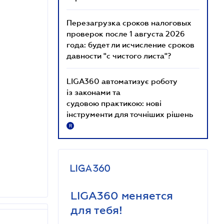
Перезагрузка сроков налоговых
проверок после 1 августа 2026
года: будет ли исчисление сроков
давности "с чистого листа"?
LIGA360 автоматизує роботу
із законами та
судовою практикою: нові
інструменти для точніших рішень
R
LIGA360 меняется
для тебя!