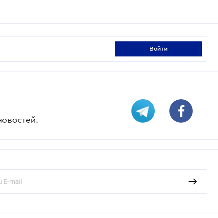
войти
новостей.