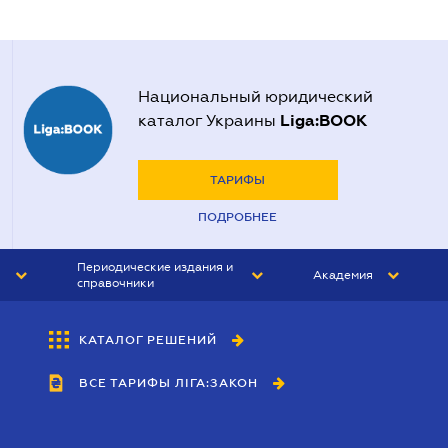
Национальный юридический
Liga:BOOK
каталог Украины
ТАРИФЫ
ПОДРОБНЕЕ
Периодические издания и
Академия
справочники
ЮРИСТ&ЗАКОН
АКАДЕМИЯ ЛІГА:ЗАКОН
КАТАЛОГ РЕШЕНИЙ
БУХГАЛТЕР&ЗАКОН
ВСЕ ТАРИФЫ ЛІГА:ЗАКОН
ВЕСТНИК МСФО
ИНТЕРБУХ