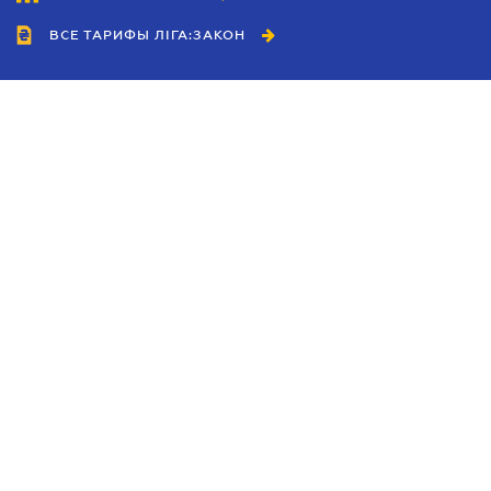
ВСЕ ТАРИФЫ ЛІГА:ЗАКОН
Сотрудничество
Агенты
Дилеры
Политика
конфиденциальности
Условия использования
сайта
Реклама
Блог
Новости компании
Руководства
Каталоги компаний
Темы в центре внимания